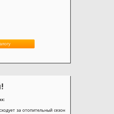
алогу
!
ах:
сходует за отопительный сезон