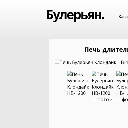
Булерьян.
Кат
Печь длител