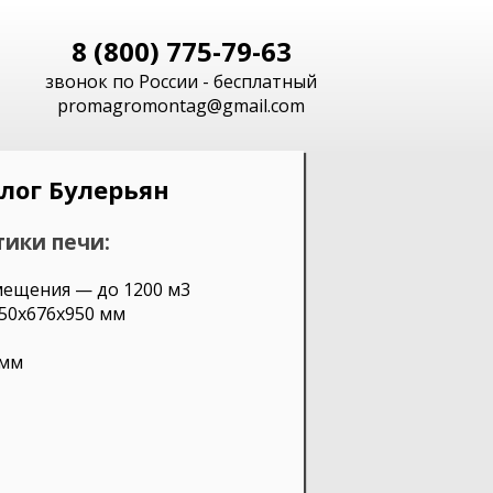
8 (800) 775-79-63
звонок по России - бесплатный
promagromontag@gmail.com
лог Булерьян
ики печи:
ещения — до 1200 м3
50х676х950 мм
 мм