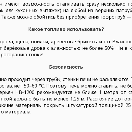
н имеют возможность отапливать сразу несколько по
ак для кухонных вытяжек) на любой из верхних патруб
 Также можно обойтись без приобретения гофротруб — ч
Какое топливо использовать?
рова, щепа, опилки, древесные брикеты и т.п. Влажно
т берёзовые дрова с влажностью не более 50%. Ни в к
прогоранию топки!
Безопасность
янно проходит через трубы, стенки печи не раскаляются.
ставляет 50–60 °C. Поэтому печь можно ставить, не бо
ерьян НВ-1200 рекомендуется не ближе 1 метра от с
опкой должно быть не менее 1,25 м. Расстояние до го
орючие материалы покрыть штукатуркой толщиной 25
го материала.